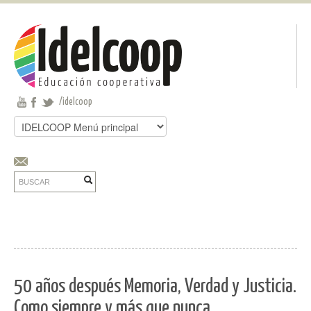
Pasar al contenido principal
Jump to main content
/idelcoop
Buscar
Formulario de búsqueda
Buscar
50 años después Memoria, Verdad y Justicia.
Como siempre y más que nunca