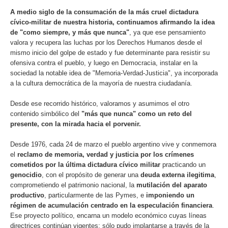
A medio siglo de la consumación de la más cruel dictadura
cívico-militar de nuestra historia, continuamos afirmando la idea
de "como siempre, y más que nunca"
, ya que ese pensamiento
valora y recupera las luchas por los Derechos Humanos desde el
mismo inicio del golpe de estado y fue determinante para resistir su
ofensiva contra el pueblo, y luego en Democracia, instalar en la
sociedad la notable idea de "Memoria-Verdad-Justicia", ya incorporada
a la cultura democrática de la mayoría de nuestra ciudadanía.
Desde ese recorrido histórico, valoramos y asumimos el otro
contenido simbólico del
"más que nunca" como un reto del
presente, con la mirada hacia el porvenir.
Desde 1976, cada 24 de marzo el pueblo argentino vive y conmemora
el
reclamo de memoria, verdad y justicia por los crímenes
cometidos por la última dictadura cívico militar
practicando un
genocidio
, con el propósito de generar una
deuda externa ilegitima
,
comprometiendo el patrimonio nacional, la
mutilación del aparato
productivo
, particularmente de las Pymes, e
imponiendo un
régimen de acumulación centrado en la especulación financiera
.
Ese proyecto político, encarna un modelo económico cuyas líneas
directrices continúan vigentes; sólo pudo implantarse a través de la