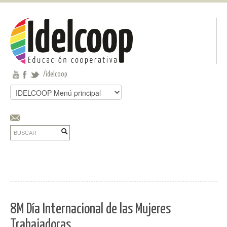
Pasar al contenido principal
Jump to main content
/idelcoop
Buscar
Formulario de búsqueda
Buscar
8M Día Internacional de las Mujeres
Trabajadoras