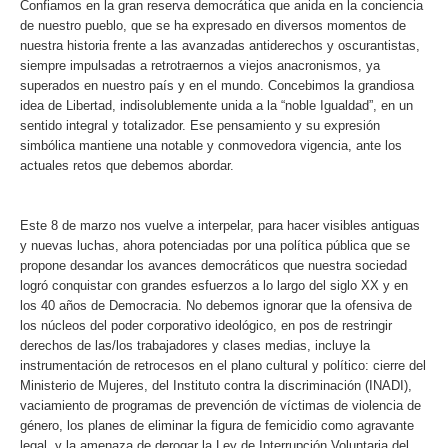
Confiamos en la gran reserva democrática que anida en la conciencia
de nuestro pueblo, que se ha expresado en diversos momentos de
nuestra historia frente a las avanzadas antiderechos y oscurantistas,
siempre impulsadas a retrotraernos a viejos anacronismos, ya
superados en nuestro país y en el mundo. Concebimos la grandiosa
idea de Libertad, indisolublemente unida a la “noble Igualdad”, en un
sentido integral y totalizador. Ese pensamiento y su expresión
simbólica mantiene una notable y conmovedora vigencia, ante los
actuales retos que debemos abordar.
Este 8 de marzo nos vuelve a interpelar, para hacer visibles antiguas
y nuevas luchas, ahora potenciadas por una política pública que se
propone desandar los avances democráticos que nuestra sociedad
logró conquistar con grandes esfuerzos a lo largo del siglo XX y en
los 40 años de Democracia. No debemos ignorar que la ofensiva de
los núcleos del poder corporativo ideológico, en pos de restringir
derechos de las/los trabajadores y clases medias, incluye la
instrumentación de retrocesos en el plano cultural y político: cierre del
Ministerio de Mujeres, del Instituto contra la discriminación (INADI),
vaciamiento de programas de prevención de víctimas de violencia de
género, los planes de eliminar la figura de femicidio como agravante
legal, y la amenaza de derogar la Ley de Interrupción Voluntaria del