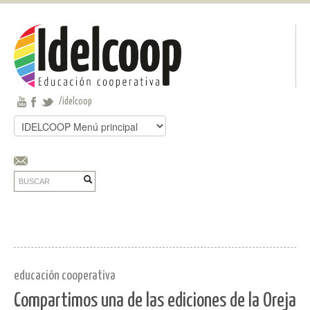
Pasar al contenido principal
Jump to main content
/idelcoop
Buscar
Formulario de búsqueda
Buscar
educación cooperativa
Compartimos una de las ediciones de la Oreja