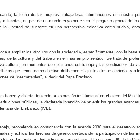
ando, la lucha de las mujeres trabajadoras, afirmándonos en nuestra pe
s y militantes, en pos de un mundo cuyo norte sea el progreso general de los
 la Libertad se sustente en una perspectiva colectiva como pueblo, enr
oca a ampliar los vínculos con la sociedad y, específicamente, con la base s
es, de la cultura y del trabajo en el más amplio sentido. Se trata de profun
vo cultural, en momentos que el mundo del trabajo y las condiciones de vi
olíticas que tienen como objetivo deliberado el ajuste a los asalariados y a l
ones de "descartables", al decir del Papa Fracisco.
franca y abierta, teniendo su expresión institucional en el cierre del Ministe
instituciones públicas, la declarada intención de revertir los grandes avances 
luntaria del Embarazo (IVE).
rabajo, recomienda en consonancia con la agenda 2030 para el desarrollo so
urales y achicar las brechas de género, destacando la participación de las m
idados en los ámbitos domésticos y comunitarios. El convenio 190 de la Org