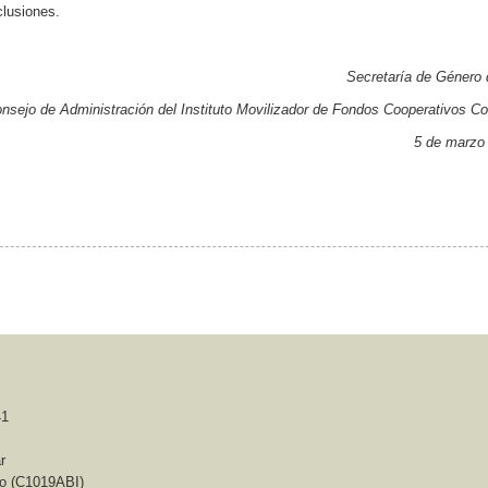
clusiones.
Secretaría de Género 
Instituto Movilizador de Fondos Cooperativos Coop.
 marzo de 202
41
r
so (C1019ABI)