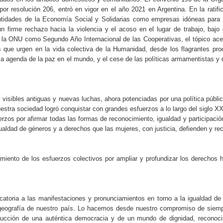
or resolución 206, entró en vigor en el año 2021 en Argentina. En la ratifi
entidades de la Economía Social y Solidarias como empresas idóneas para t
 firme rechazo hacia la violencia y el acoso en el lugar de trabajo, bajo 
r la ONU como Segundo Año Internacional de las Cooperativas, el tópico ace
s que urgen en la vida colectiva de la Humanidad, desde los flagrantes pr
la agenda de la paz en el mundo, y el cese de las políticas armamentistas y 
 visibles antiguas y nuevas luchas, ahora potenciadas por una política públi
tra sociedad logró conquistar con grandes esfuerzos a lo largo del siglo XX
os por afirmar todas las formas de reconocimiento, igualdad y participació
ualdad de géneros y a derechos que las mujeres, con justicia, defienden y re
miento de los esfuerzos colectivos por ampliar y profundizar los derechos
atoria a las manifestaciones y pronunciamientos en torno a la igualdad de
a geografía de nuestro país. Lo hacemos desde nuestro compromiso de sie
trucción de una auténtica democracia y de un mundo de dignidad, reconoc