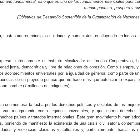
humano fundamental, sino que es uno de los fundamentos esenciales para con
mundo pacífico, próspero y sos
(Objetivos de Desarrollo Sostenible de la Organización de Naciones
a, sustentada en principios solidarios y humanistas, confluyendo en luchas c
xpresa históricamente el Instituto Movilizador de Fondos Cooperativos; 
edad justa, democrática y libre de relaciones de opresión. Como siempre, 
s acontecimientos universales por la igualdad de géneros, como parte de un
cuencias de un proyecto político que no hace más que potenciar la expansi
pasan hambre (7 millones de indigentes).
ara conmemorar la lucha por los derechos políticos y sociales de las mujere
e van incorporando como legados universales, y que nutren derechos
uchos países y tratados internacionales. Este gran movimiento humanístico,
s, poniendo de manifiesto la existencia de una crisis civilizatoria contempo
dades y violencias clasistas y culturales y, particularmente, hacia las 