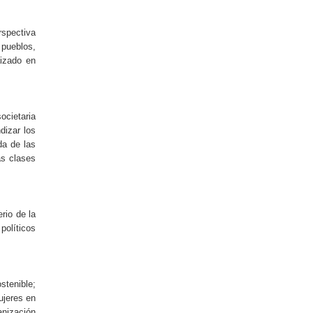
rspectiva
 pueblos,
aizado en
ocietaria
dizar los
da de las
as clases
rio de la
políticos
stenible;
ujeres en
anización