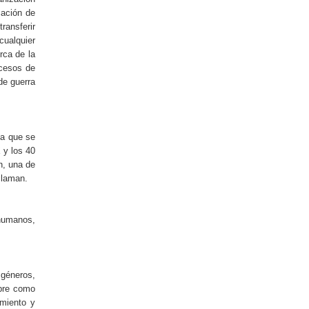
cación de
ransferir
cualquier
rca de la
ocesos de
de guerra
ca que se
 y los 40
n, una de
claman.
 humanos,
 géneros,
mpre como
imiento y