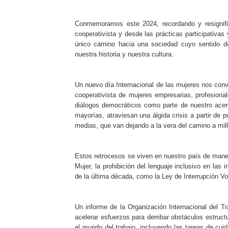
Conmemoramos este 2024, recordando y resignific
cooperativista y desde las prácticas participativa
único camino hacia una sociedad cuyo sentido de
nuestra historia y nuestra cultura.
Un nuevo día Internacional de las mujeres nos conv
cooperativista de mujeres empresarias, profesional
diálogos democráticos como parte de nuestro acer
mayorías, atraviesan una álgida crisis a partir de p
medias, que van dejando a la vera del camino a mill
Estos retrocesos se viven en nuestro país de manera 
Mujer, la prohibición del lenguaje inclusivo en las 
de la última década, como la Ley de Interrupción Vo
Un informe de la Organización Internacional del T
acelerar esfuerzos para derribar obstáculos estruct
el mundo del trabajo, incluyendo las tareas de cu