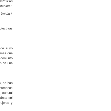
struir un
tenible".
 Unidas).
olectivas
hace suyo
y más que
 conjunto
ón de una
s, se han
 humanos
 cultural
ránea del
mujeres y