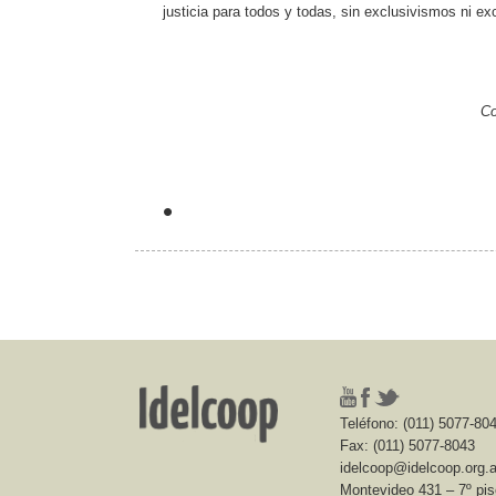
justicia para todos y todas, sin exclusivismos ni ex
Consejo de Administración del 
5 de
•
Teléfono: (011) 5077-80
Fax: (011) 5077-8043
idelcoop@idelcoop.org.a
Montevideo 431 – 7º pi