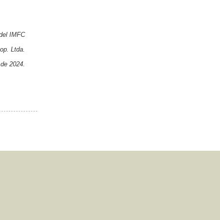
del IMFC
 Ltda.
4.