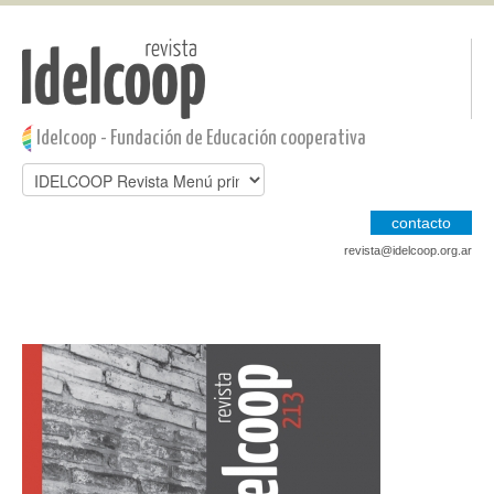
Pasar al contenido principal
Jump to main content
Idelcoop - Fundación de Educación cooperativa
contacto
revista@idelcoop.org.ar
Jump to main content