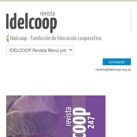
Pasar al contenido principal
Jump to main content
Idelcoop - Fundación de Educación cooperativa
contacto
revista@idelcoop.org.ar
Jump to main content