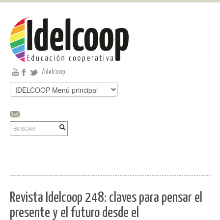
Pasar al contenido principal
Jump to main content
/idelcoop
Buscar
Formulario de búsqueda
Buscar
Revista Idelcoop 248: claves para pensar el
presente y el futuro desde el