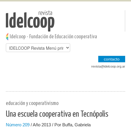
Pasar al contenido principal
Jump to main content
Idelcoop - Fundación de Educación cooperativa
contacto
revista@idelcoop.org.ar
educación y cooperativismo
Una escuela cooperativa en Tecnópolis
Número
209
/ Año 2013 / Por Buffa, Gabriela