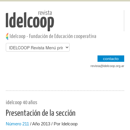
Pasar al contenido principal
Jump to main content
Idelcoop - Fundación de Educación cooperativa
contacto
revista@idelcoop.org.ar
idelcoop 40 años
Presentación de la sección
Número
211
/ Año 2013 / Por Idelcoop