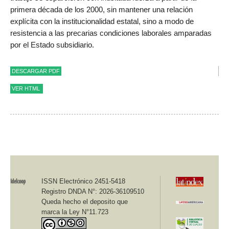
primera década de los 2000, sin mantener una relación
explícita con la institucionalidad estatal, sino a modo de
resistencia a las precarias condiciones laborales amparadas
por el Estado subsidiario.
DESCARGAR PDF
VER HTML
Revista Idelcoop, N° 218, marzo de 2016. E- ISSN 2451-
5418. Sección: Historia del Cooperativismo.
Instituto de la Cooperación. Fundación de Educación,
Investigación y Asistencia Técnica- IDELCOOP
Cooperativas y Estado subsidiario en el
ISSN Electrónico 2451-5418
Chile Posdictadura 1990-2015
Registro DNDA N°: 2026-36109510
Queda hecho el deposito que
marca la Ley N°11.723
José Tomás Labarca
[1]