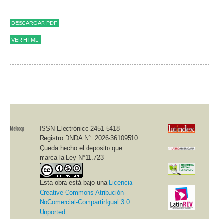
DESCARGAR PDF
VER HTML
Revista Idelcoop nº 239 - Marzo 2023 - ISSN Electrónico
2451-5418 / Sección Reflexiones y Debates
Idelcoop Fundación de Educación Cooperativa
Creación de fondos: respuesta a la crisis
ISSN Electrónico 2451-5418
Registro DNDA N°: 2026-36109510
alimentaria y ambiental que se avecina
[1]
Queda hecho el deposito que
marca la Ley N°11.723
René Mendoza Vidaurre
[2]
Esta obra está bajo una
Licencia
Creative Commons Atribución-
NoComercial-CompartirIgual 3.0
Unported
.