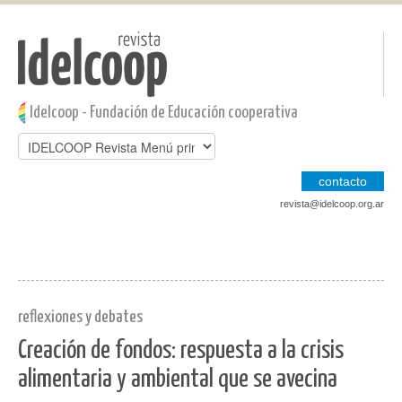
Pasar al contenido principal
Jump to main content
Idelcoop - Fundación de Educación cooperativa
contacto
revista@idelcoop.org.ar
reflexiones y debates
Creación de fondos: respuesta a la crisis
alimentaria y ambiental que se avecina