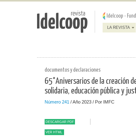
Pasar al contenido principal
Jump to main content
Idelcoop - Fun
LA REVISTA
documentos y declaraciones
65°Aniversarios de la creación d
solidaria, educación pública y just
Número
241
/ Año 2023 / Por IMFC
DESCARGAR PDF
VER HTML