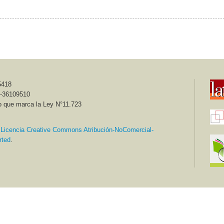
023 - ISSN Electrónico 2451-5418 / Sección Documentos y Declaraciones
op Fundación de Educación Cooperativa
5418
Buenos Aires, 23 de noviembre d
6-36109510
o que marca la Ley N°11.723
a
Licencia Creative Commons Atribución-NoComercial-
 Aniversario de la Creación del IMFC
rted
.
1958 - 23 de noviembre - 2023
e: Democracia Solidaria, Educación Pública y Justicia Social
el Instituto Movilizador de Fondos Cooperativos, en un momento muy complejo
.
nto fundamental para nuestras cajas de crédito, y como quedó demostrado du
conjunto del cooperativismo argentino.