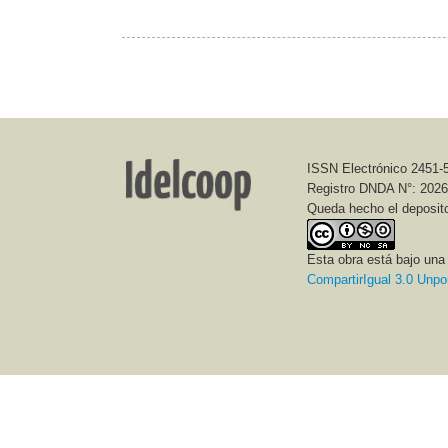
Revista Idelcoop nº 241 - Noviembre 2
Idelco
ISSN Electrónico 2451-
Registro DNDA N°: 202
Queda hecho el deposit
Declaración por el
Esta obra está bajo un
65º
CompartirIgual 3.0 Unpo
Las convicciones de siempr
Celebramos el 65º aniversario de la fundación d
vida de nuestra democracia, que cumple 40 años
La creación del IMFC constituyó un acontecimie
el tiempo transcurrido, fue un gran logro para el 