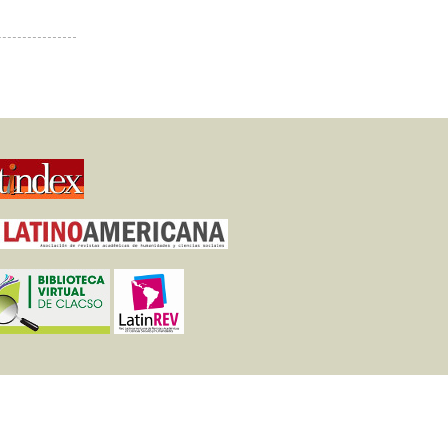
e 2023
 en la
rante