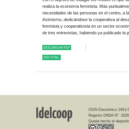
realiza la economía feminista. Más puntualme
necesidades de las personas en el centro, a l
Asimismo, dedicándose la cooperativa al desar
feminista y cooperativista en un sector econó
de tres entrevistas, habiendo ya publicado la 
DESCARGAR PDF
VER HTML
Revista Idelcoop nº 242 - Marzo 20
Idelco
ISSN Electrónico 2451-
Entrevista: Cooperativa Código Libre
Registro DNDA N°: 202
Feminismo y cooperativismo para que nuestras vi
Queda hecho el deposit