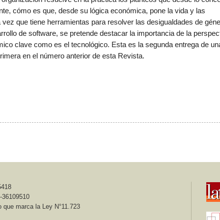
nte, cómo es que, desde su lógica económica, pone la vida y las
a vez que tiene herramientas para resolver las desigualdades de géne
rollo de software, se pretende destacar la importancia de la perspec
mico clave como es el tecnológico. Esta es la segunda entrega de un
primera en el número anterior de esta Revista.
24 - ISSN Electrónico 2451-5418 / Sección Experiencias y prácticas
op Fundación de Educación Cooperativa
5418
6-36109510
das sean posibles II
o que marca la Ley N°11.723