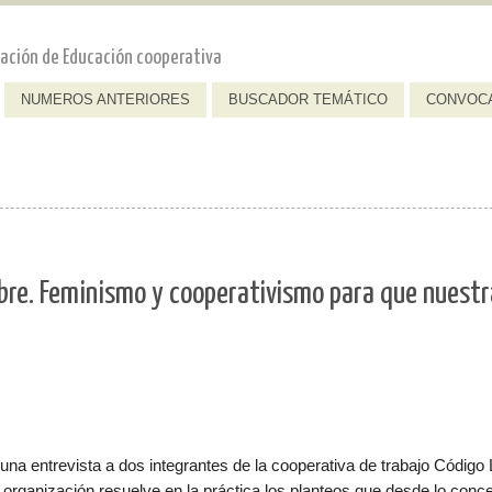
dación de Educación cooperativa
NUMEROS ANTERIORES
BUSCADOR TEMÁTICO
CONVOC
ibre. Feminismo y cooperativismo para que nuest
na entrevista a dos integrantes de la cooperativa de trabajo Código 
 organización resuelve en la práctica los planteos que desde lo conc