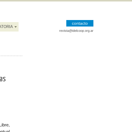
contacto
ATORIA
revista@idelcoop.org.ar
ras
Libre,
eptual