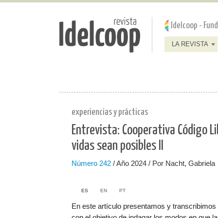
Pasar al contenido principal
Jump to main content
Idelcoop - Fun
LA REVISTA
experiencias y prácticas
Entrevista: Cooperativa Código L
vidas sean posibles II
Número
242
/ Año 2024 / Por Nacht, Gabriela
ES
EN
PT
En este artículo presentamos y transcribimos u
con el objetivo de indagar los modos en que la