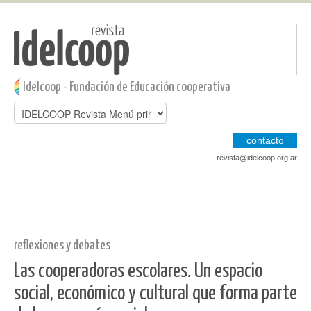
Pasar al contenido principal
Jump to main content
Idelcoop - Fundación de Educación cooperativa
contacto
revista@idelcoop.org.ar
reflexiones y debates
Las cooperadoras escolares. Un espacio
social, económico y cultural que forma parte