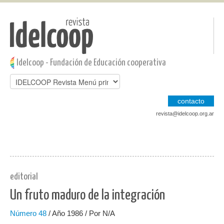
Pasar al contenido principal
Jump to main content
Idelcoop - Fundación de Educación cooperativa
contacto
revista@idelcoop.org.ar
editorial
Un fruto maduro de la integración
Número
48
/ Año 1986 / Por N/A