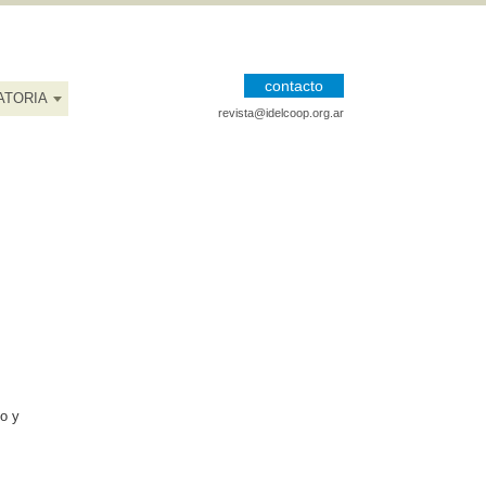
contacto
ATORIA
revista@idelcoop.org.ar
mo y